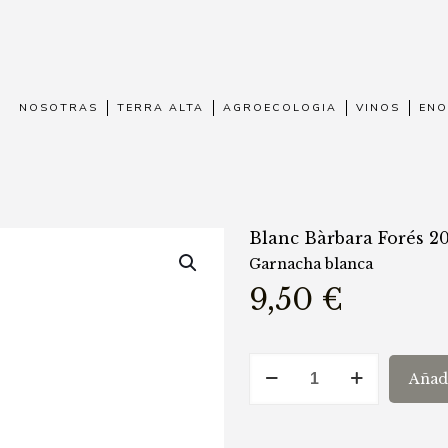
NOSOTRAS
TERRA ALTA
AGROECOLOGIA
VINOS
ENO
Blanc Bàrbara Forés 2
Garnacha blanca
9,50
€
Blanc
Añadi
Bàrbara
Forés
2025
cantidad