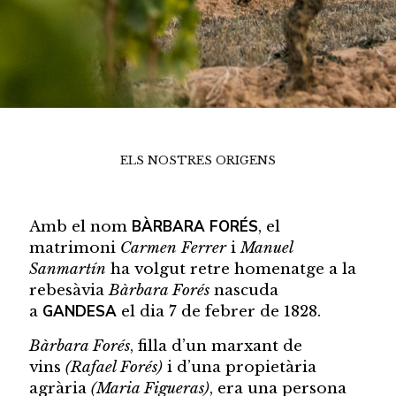
ELS NOSTRES ORIGENS
BÀRBARA FORÉS
Amb el nom
, el
matrimoni
Carmen Ferrer
i
Manuel
Sanmartín
ha volgut retre homenatge a la
rebesàvia
Bàrbara Forés
nascuda
GANDESA
a
el dia 7 de febrer de 1828.
Bàrbara Forés
, filla d’un marxant de
vins
(Rafael Forés)
i d’una propietària
agrària
(Maria Figueras)
, era una persona