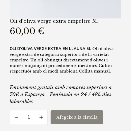
Oli d'oliva verge extra empeltre 5L
60,00
€
OLI D'OLIVA VERGE EXTRA EN LLAUNA 5L
Oli d'oliva
verge extra de categoria superior i de la varietat
empeltre. Un oli obtingut directament d'olives i
només mitjançant procediments mecànics. Cultiu
respectuós amb el medi ambient. Collita manual.
Enviament gratuït amb compres superiors a
70€ a Espanya - Península en 24 / 48h dies
laborables
quantitat
Afegeix a la cistella
de
Oli
d'oliva