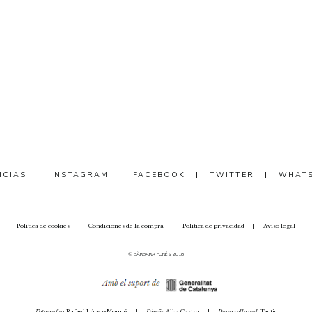
ICIAS
|
INSTAGRAM
|
FACEBOOK
|
TWITTER
|
WHAT
Política de cookies
|
Condiciones de la compra
|
Política de privacidad
|
Avíso legal
© BÀRBARA FORÉS 2018
Fotografias
Rafael López-Monné
|
Diseño
Alba Castro
|
Desarrollo web
Tactic