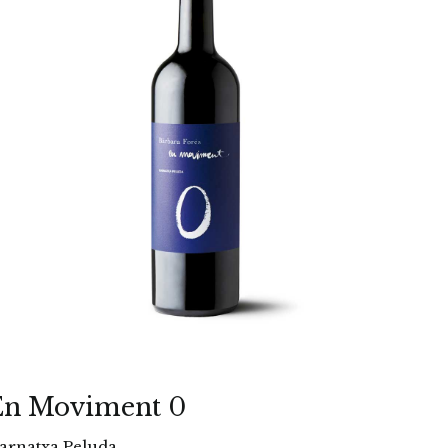
En Moviment 0
arnatxa Peluda