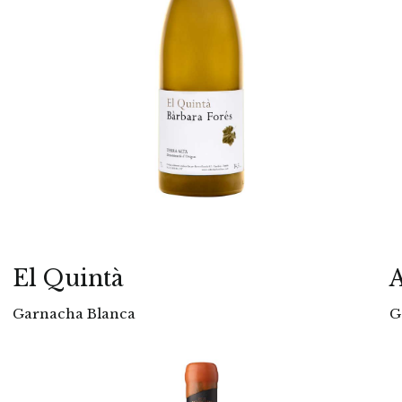
El Quintà
A
Garnacha Blanca
G