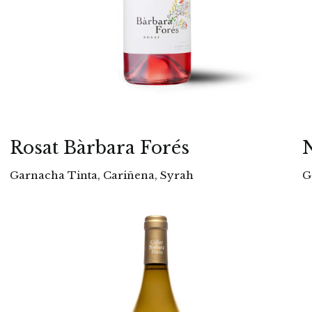
Rosat Bàrbara Forés
N
Garnacha Tinta, Cariñena, Syrah
G