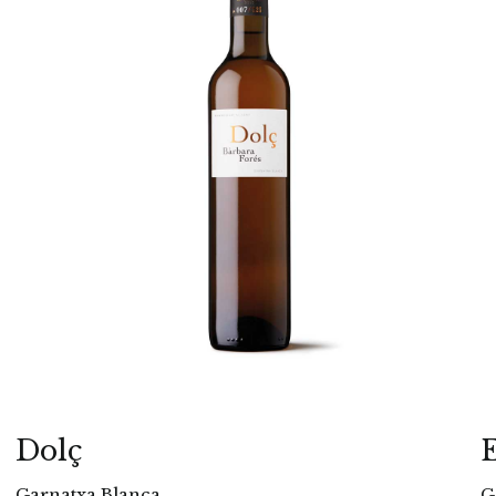
Dolç
Garnatxa Blanca
G