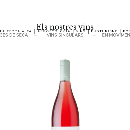
Els nostres vins
LA TERRA ALTA
AGROECOLOGIA
VINS
ENOTURISME
BO
GES DE SECÀ
VINS SINGULARS
EN MOVIME
—
—