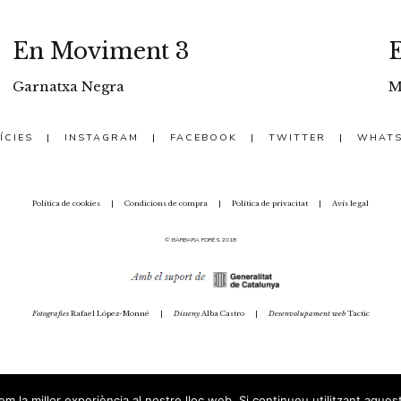
En Moviment 3
Garnatxa Negra
M
ÍCIES
|
INSTAGRAM
|
FACEBOOK
|
TWITTER
|
WHAT
Política de cookies
|
Condicions de compra
|
Política de privacitat
|
Avís legal
© BÀRBARA FORÉS 2018
Fotografies
Rafael López-Monné
|
Disseny
Alba Castro
|
Desenvolupament web
Tactic
m la millor experiència al nostre lloc web. Si continueu utilitzant aques