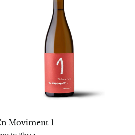
En Moviment 1
arnatxa Blanca