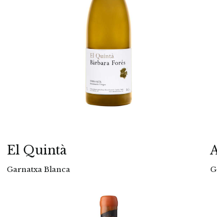
El Quintà
A
Garnatxa Blanca
G