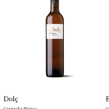
Dolç
Garnacha Blanca
G