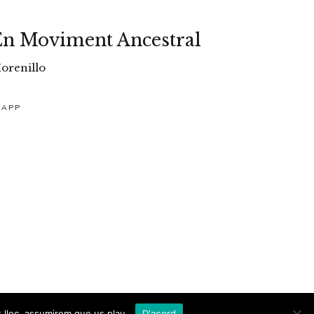
En Moviment Ancestral
orenillo
SAPP
t lloc, assumirem que us plau.
D'acord