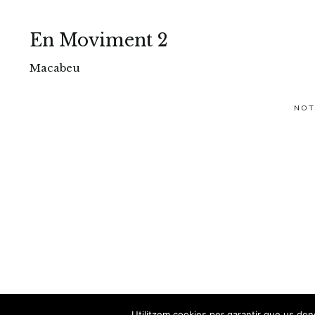
En Moviment 2
Macabeu
NOT
Utilitzem cookies per garantir que us done