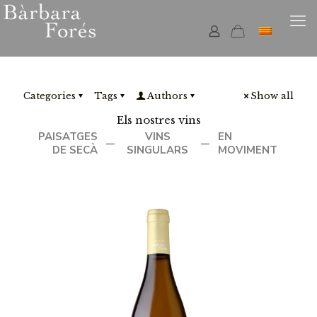
Categories
Tags
Authors
Show all
Els nostres vins
PAISATGES
VINS
EN
—
—
DE SECÀ
SINGULARS
MOVIMENT