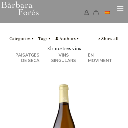
Categories
Tags
Authors
Show all
Els nostres vins
PAISATGES
VINS
EN
—
—
DE SECÀ
SINGULARS
MOVIMENT