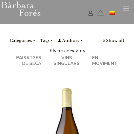
Categories
Tags
Authors
Show all
Els nostres vins
PAISATGES
VINS
EN
—
—
DE SECÀ
SINGULARS
MOVIMENT