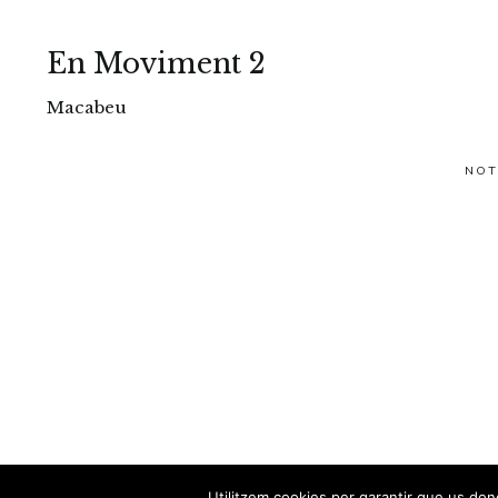
En Moviment 2
Macabeu
NOT
Utilitzem cookies per garantir que us done