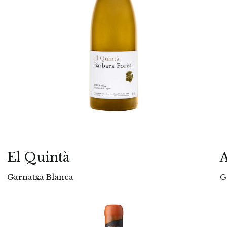
El Quintà
A
Garnatxa Blanca
G