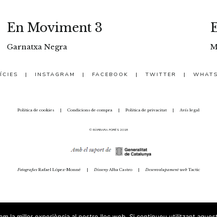
En Moviment 3
Garnatxa Negra
M
ÍCIES
|
INSTAGRAM
|
FACEBOOK
|
TWITTER
|
WHAT
Política de cookies
|
Condicions de compra
|
Política de privacitat
|
Avís legal
© BÀRBARA FORÉS 2018
Fotografies
Rafael López-Monné
|
Disseny
Alba Castro
|
Desenvolupament web
Tactic
m la millor experiència al nostre lloc web. Si continueu utilitzant aques