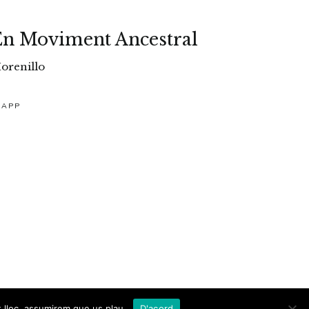
En Moviment Ancestral
orenillo
SAPP
t lloc, assumirem que us plau.
D'acord