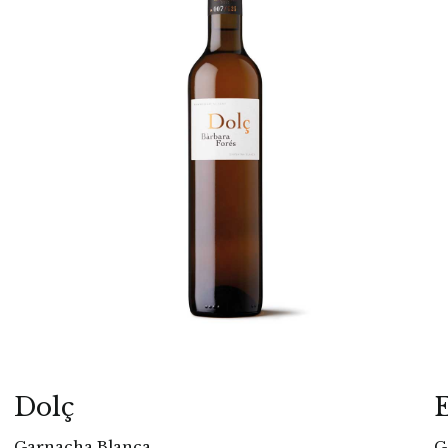
Dolç
Garnacha Blanca
G