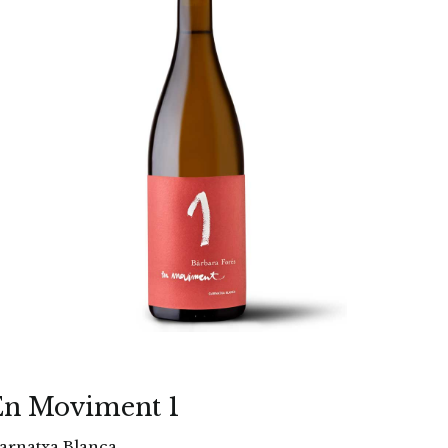
En Moviment 1
arnatxa Blanca