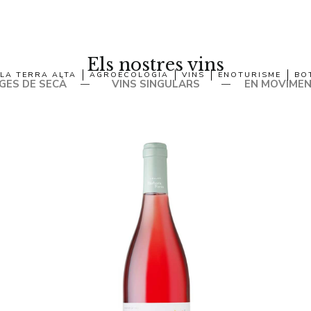
Els nostres vins
LA TERRA ALTA
AGROECOLOGIA
VINS
ENOTURISME
BO
GES DE SECÀ
VINS SINGULARS
EN MOVIME
—
—