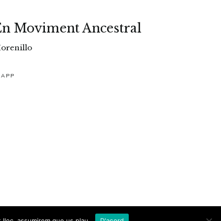
En Moviment Ancestral
orenillo
SAPP
t lloc, assumirem que us plau.
D'acord