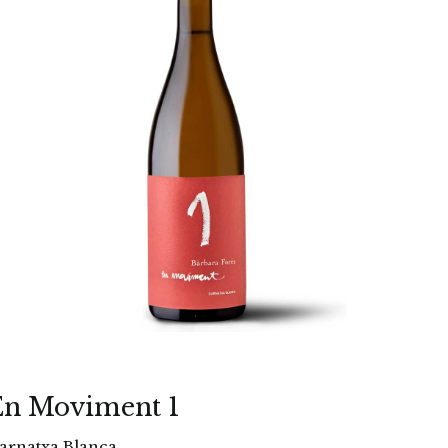
En Moviment 1
arnatxa Blanca