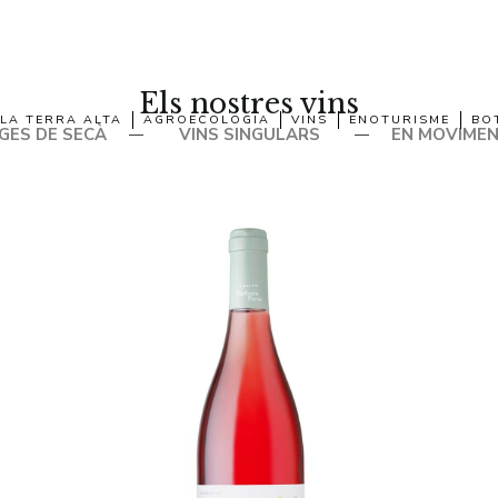
Els nostres vins
LA TERRA ALTA
AGROECOLOGIA
VINS
ENOTURISME
BO
GES DE SECÀ
VINS SINGULARS
EN MOVIME
—
—