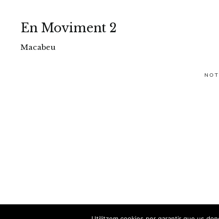
En Moviment 2
Macabeu
NOT
Utilitzem cookies per garantir que us done