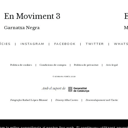
En Moviment 3
Garnatxa Negra
M
ÍCIES
|
INSTAGRAM
|
FACEBOOK
|
TWITTER
|
WHAT
Política de cookies
|
Condicions de compra
|
Política de privacitat
|
Avís legal
© BÀRBARA FORÉS 2018
Fotografies
Rafael López-Monné
|
Disseny
Alba Castro
|
Desenvolupament web
Tactic
m la millor experiència al nostre lloc web. Si continueu utilitzant aques