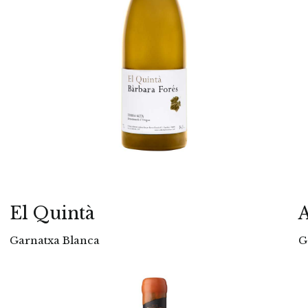
El Quintà
A
Garnatxa Blanca
G