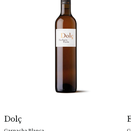
Dolç
Garnacha Blanca
G