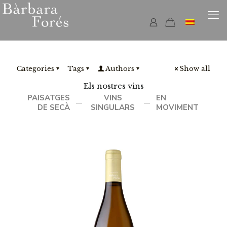
Categories
Tags
Authors
Show all
Els nostres vins
PAISATGES
VINS
EN
—
—
DE SECÀ
SINGULARS
MOVIMENT