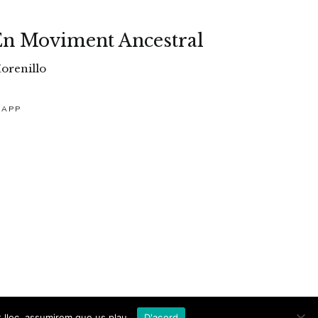
En Moviment Ancestral
orenillo
SAPP
t lloc, assumirem que us plau.
D'acord