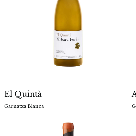
El Quintà
A
Garnatxa Blanca
G