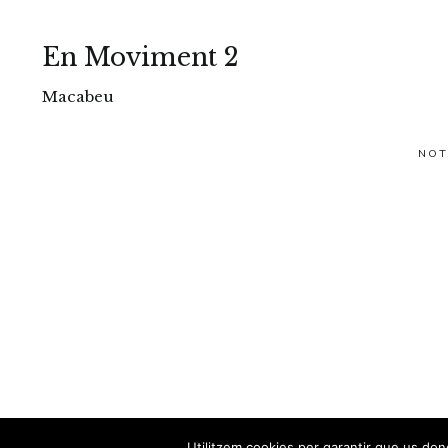
En Moviment 2
Macabeu
NOT
Utilitzem cookies per garantir que us done