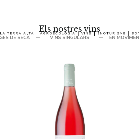
Els nostres vins
LA TERRA ALTA
AGROECOLOGIA
VINS
ENOTURISME
BO
GES DE SECÀ
VINS SINGULARS
EN MOVIME
—
—