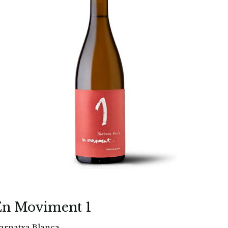
En Moviment 1
arnatxa Blanca