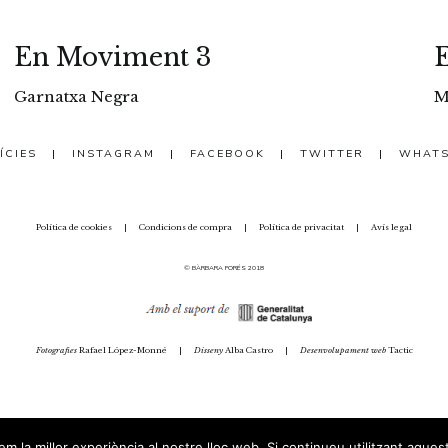
En Moviment 3
Garnatxa Negra
M
ÍCIES
|
INSTAGRAM
|
FACEBOOK
|
TWITTER
|
WHAT
Política de cookies
|
Condicions de compra
|
Política de privacitat
|
Avís legal
© BÀRBARA FORÉS 2018
Fotografies
Rafael López-Monné
|
Disseny
Alba Castro
|
Desenvolupament web
Tactic
m la millor experiència al nostre lloc web. Si continueu utilitzant aques