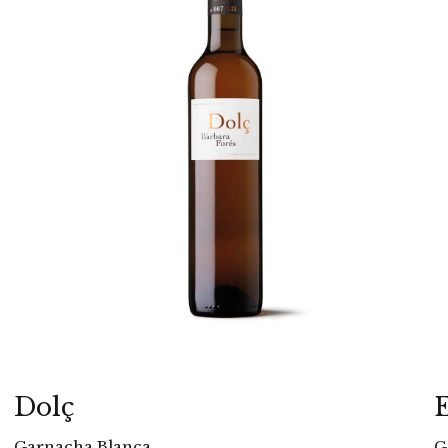
Dolç
Garnacha Blanca
G