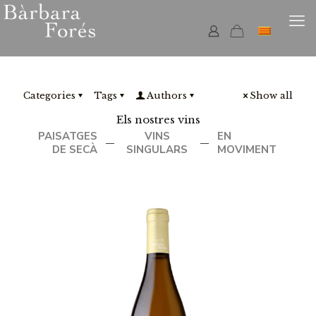
Categories
Tags
Authors
Show all
Els nostres vins
PAISATGES
VINS
EN
—
—
DE SECÀ
SINGULARS
MOVIMENT