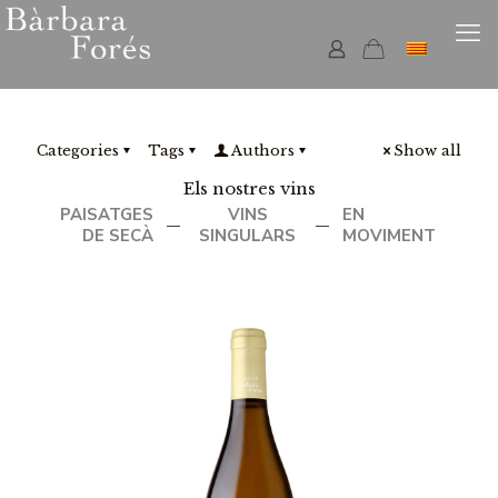
Categories
Tags
Authors
Show all
Els nostres vins
PAISATGES
VINS
EN
—
—
DE SECÀ
SINGULARS
MOVIMENT